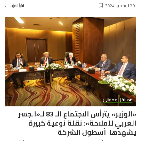
20 نوفمبر، 2024
آقرأ المزيد
مصر
نقل و موانئ
«الوزير» يترأس الاجتماع الـ 83 لـ«الجسر
العربي للملاحة»: نقلة نوعية كبيرة
يشهدها أسطول الشركة