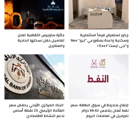
چذور تستعرض فرصاً استثمارية
جائزة ساويرس الثقافية تعلن
وسكنية واعدة بمشروعي “نيو” Neo
تفاصيل حفل نسختها الحادية
و”جى ايست”J East
والعشرين
ارتفاع ملحوظ في سوق الطاقة: سعر
البنك المركزي الأردني يخفض سعر
نفط عُمان يلامس 66.62 دولار
الفائدة الرئيسي 25 نقطة أساس
للبرميل في تعاملات اليوم
لدعم النشاط الاقتصادي