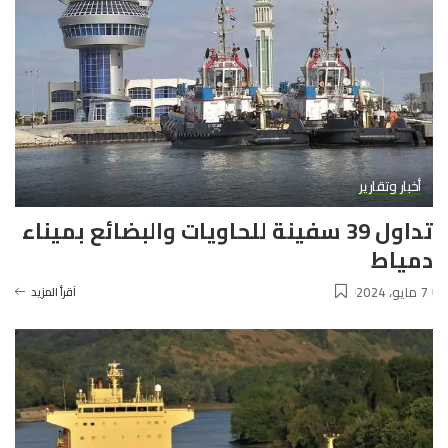
أخبار وتقارير
تداول 39 سفينة للحاويات والبضائع بميناء
دمياط
7 مايو، 2024
آقرأ المزيد