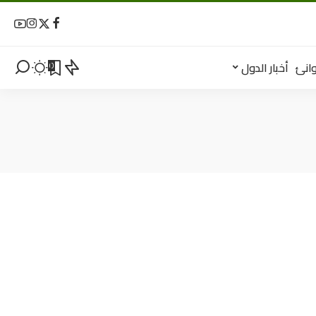
انئ
أخبار الدول
0