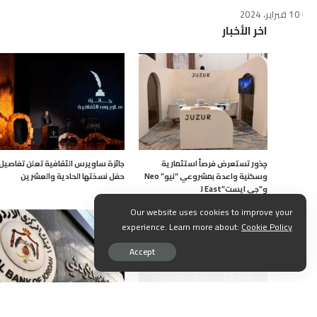
10 فبراير، 2024
اخر الأخبار
چذور تستعرض فرصاً استثمارية
جائزة ساويرس الثقافية تعلن تفاصيل
وسكنية واعدة بمشروعي “نيو” Neo
حفل نسختها الحادية والعشرين
و”جى ايست”J East
Our website uses cookies to improve your
experience. Learn more about:
Cookie Policy
Accept