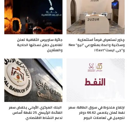
چذور تستعرض فرصاً استثمارية
جائزة ساويرس الثقافية تعلن
وسكنية واعدة بمشروعي “نيو” Neo
تفاصيل حفل نسختها الحادية
و”جى ايست”J East
والعشرين
ارتفاع ملحوظ في سوق الطاقة: سعر
البنك المركزي الأردني يخفض سعر
نفط عُمان يلامس 66.62 دولار
الفائدة الرئيسي 25 نقطة أساس
للبرميل في تعاملات اليوم
لدعم النشاط الاقتصادي