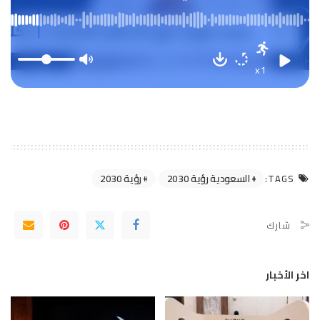
"رؤية 2030": رفع مساهمة الأنشطة غير
النفطية إلى 69%
x1
السعودية رؤية 2030
رؤية 2030
TAGS:
شارك
اخر الأخبار