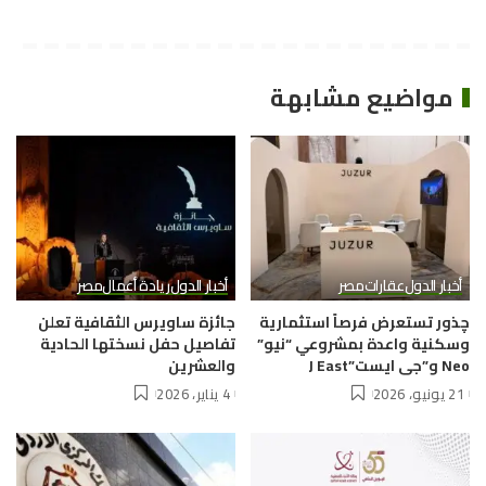
مواضيع مشابهة
أخبار الدول
عقارات
مصر
أخبار الدول
ريادة أعمال
مصر
چذور تستعرض فرصاً استثمارية
جائزة ساويرس الثقافية تعلن
وسكنية واعدة بمشروعي “نيو”
تفاصيل حفل نسختها الحادية
Neo و”جى ايست”J East
والعشرين
21 يونيو، 2026
4 يناير، 2026