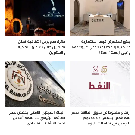
چذور تستعرض فرصاً استثمارية
جائزة ساويرس الثقافية تعلن
وسكنية واعدة بمشروعي “نيو” Neo
تفاصيل حفل نسختها الحادية
و”جى ايست”J East
والعشرين
ارتفاع ملحوظ في سوق الطاقة: سعر
البنك المركزي الأردني يخفض سعر
نفط عُمان يلامس 66.62 دولار
الفائدة الرئيسي 25 نقطة أساس
للبرميل في تعاملات اليوم
لدعم النشاط الاقتصادي