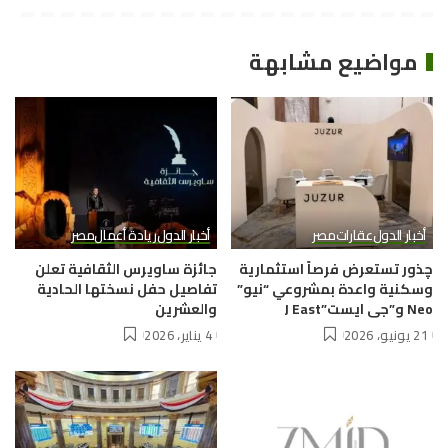
مواضيع مشابهة
أخبار الدول
عقارات
مصر
أخبار الدول
ريادة أعمال
مصر
چذور تستعرض فرصاً استثمارية
جائزة ساويرس الثقافية تعلن
وسكنية واعدة بمشروعي “نيو”
تفاصيل حفل نسختها الحادية
Neo و”جى ايست”J East
والعشرين
21 يونيو، 2026
4 يناير، 2026