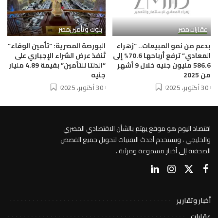
عقارات
مصر
بنوك وتأمين
مصر
بدعم من نمو المبيعات.. “زهراء
البورصة المصرية: “تأمين الوفاء”
المعادي” ترفع أرباحها 70.6% إلى
تُنفذ عرض الشراء الإجباري على
586.6 مليون جنيه خلال 9 أشهر
“الدلتا للتأمين” بقيمة 4.89 مليار
من 2025
جنيه
30 أكتوبر، 2025
30 أكتوبر، 2025
اقتصاد اليوم هو موقع يهتم بالشأن الاقتصادي المصري
والخليجي ، ويستخدم أحدث التقنيات لتحويل جميع القصص
الصحفية إلى أخبار مسموعة ومرئية .
أخبار وتقارير
عقارات