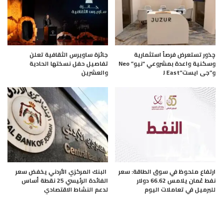
چذور تستعرض فرصاً استثمارية
جائزة ساويرس الثقافية تعلن
وسكنية واعدة بمشروعي “نيو” Neo
تفاصيل حفل نسختها الحادية
و”جى ايست”J East
والعشرين
ارتفاع ملحوظ في سوق الطاقة: سعر
البنك المركزي الأردني يخفض سعر
نفط عُمان يلامس 66.62 دولار
الفائدة الرئيسي 25 نقطة أساس
للبرميل في تعاملات اليوم
لدعم النشاط الاقتصادي