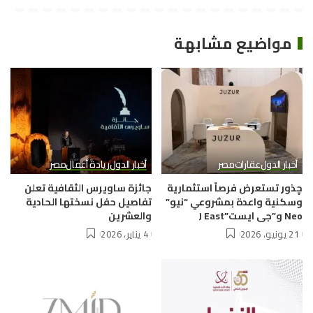
مواضيع مشابهة
أخبار الدول
عقارات
مصر
أخبار الدول
ريادة أعمال
مصر
چذور تستعرض فرصاً استثمارية
جائزة ساويرس الثقافية تعلن
وسكنية واعدة بمشروعي “نيو”
تفاصيل حفل نسختها الحادية
Neo و”جى ايست”J East
والعشرين
21 يونيو، 2026
4 يناير، 2026