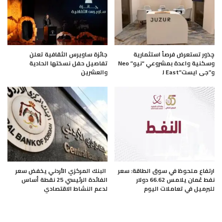
چذور تستعرض فرصاً استثمارية
جائزة ساويرس الثقافية تعلن
وسكنية واعدة بمشروعي “نيو” Neo
تفاصيل حفل نسختها الحادية
و”جى ايست”J East
والعشرين
ارتفاع ملحوظ في سوق الطاقة: سعر
البنك المركزي الأردني يخفض سعر
نفط عُمان يلامس 66.62 دولار
الفائدة الرئيسي 25 نقطة أساس
للبرميل في تعاملات اليوم
لدعم النشاط الاقتصادي