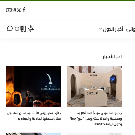
انئ
أخبار الدول
0
اخر الأخبار
چذور تستعرض فرصاً استثمارية
جائزة ساويرس الثقافية تعلن تفاصيل
وسكنية واعدة بمشروعي “نيو” Neo
حفل نسختها الحادية والعشرين
و”جى ايست”J East