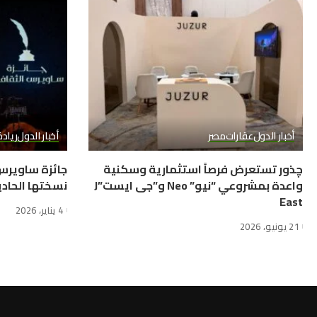
أخبار الدول
عقارات
مصر
أخبار الدول
رياد
چذور تستعرض فرصاً استثمارية وسكنية
جائزة ساويرس
واعدة بمشروعي “نيو” Neo و”جى ايست”J
نسختها الحاد
East
4 يناير، 2026
21 يونيو، 2026