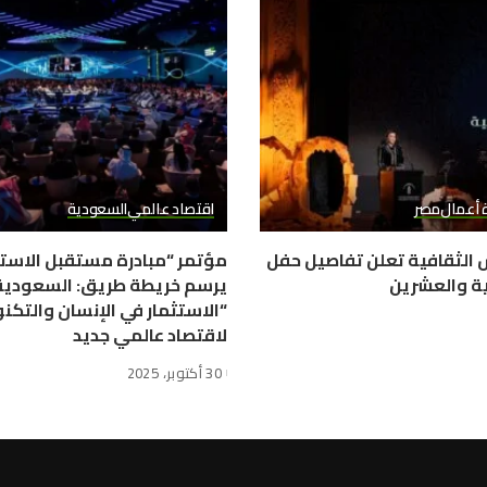
ة أعمال
مصر
اقتصاد عالمي
السعودية
 الثقافية تعلن تفاصيل حفل
مؤتمر “مبادرة مستقبل الاستث
ية والعشرين
يرسم خريطة طريق: السعودية 
“الاستثمار في الإنسان والتكنو
لاقتصاد عالمي جديد
30 أكتوبر، 2025