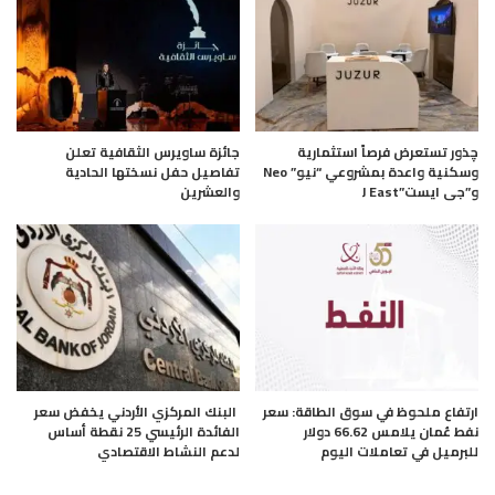
چذور تستعرض فرصاً استثمارية
جائزة ساويرس الثقافية تعلن
وسكنية واعدة بمشروعي “نيو” Neo
تفاصيل حفل نسختها الحادية
و”جى ايست”J East
والعشرين
ارتفاع ملحوظ في سوق الطاقة: سعر
البنك المركزي الأردني يخفض سعر
نفط عُمان يلامس 66.62 دولار
الفائدة الرئيسي 25 نقطة أساس
للبرميل في تعاملات اليوم
لدعم النشاط الاقتصادي