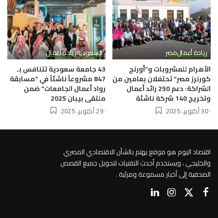
ريادة أعمال
مصر
السعودية
ريادة أعمال
الأهرام للمشروبات و”أورنج
43 جامعة سعودية تتنافس بـ
كورنرز مصر” تحتفلان بعامين من
847 مشروعاً ناشئاً في “مسابقة
الشراكة: دعم 250 رائد أعمال
رواد أعمال الجامعات” ضمن
وتخريج 140 شركة ناشئة
ملتقى بيبان 2025
30 أكتوبر، 2025
29 أكتوبر، 2025
اقتصاد اليوم هو موقع يهتم بالشأن الاقتصادي المصري
والخليجي ، ويستخدم أحدث التقنيات لتحويل جميع القصص
الصحفية إلى أخبار مسموعة ومرئية .