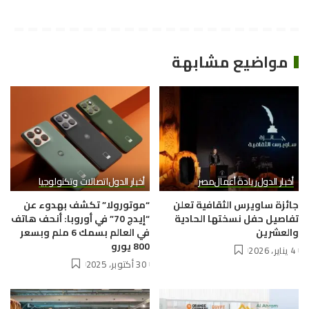
مواضيع مشابهة
أخبار الدول
ريادة أعمال
مصر
أخبار الدول
اتصالات وتكنولوجيا
جائزة ساويرس الثقافية تعلن
“موتورولا” تكشف بهدوء عن
تفاصيل حفل نسختها الحادية
“إيدج 70” في أوروبا: أنحف هاتف
والعشرين
في العالم بسمك 6 ملم وبسعر
800 يورو
4 يناير، 2026
30 أكتوبر، 2025