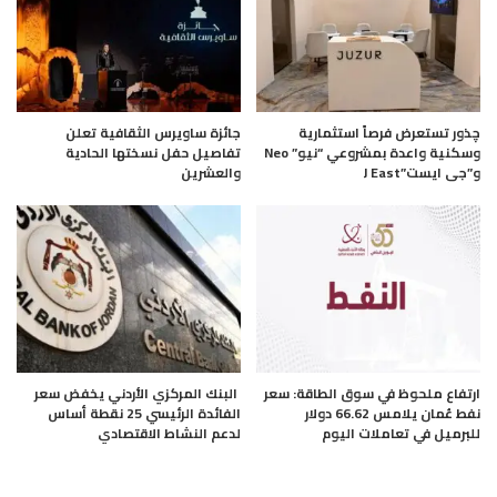
چذور تستعرض فرصاً استثمارية
جائزة ساويرس الثقافية تعلن
وسكنية واعدة بمشروعي “نيو” Neo
تفاصيل حفل نسختها الحادية
و”جى ايست”J East
والعشرين
ارتفاع ملحوظ في سوق الطاقة: سعر
البنك المركزي الأردني يخفض سعر
نفط عُمان يلامس 66.62 دولار
الفائدة الرئيسي 25 نقطة أساس
للبرميل في تعاملات اليوم
لدعم النشاط الاقتصادي