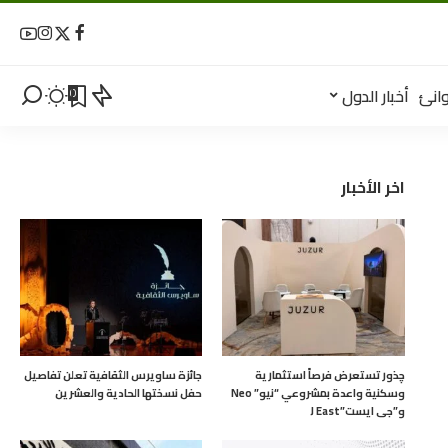
انئ
أخبار الدول
0
اخر الأخبار
چذور تستعرض فرصاً استثمارية
جائزة ساويرس الثقافية تعلن تفاصيل
وسكنية واعدة بمشروعي “نيو” Neo
حفل نسختها الحادية والعشرين
و”جى ايست”J East