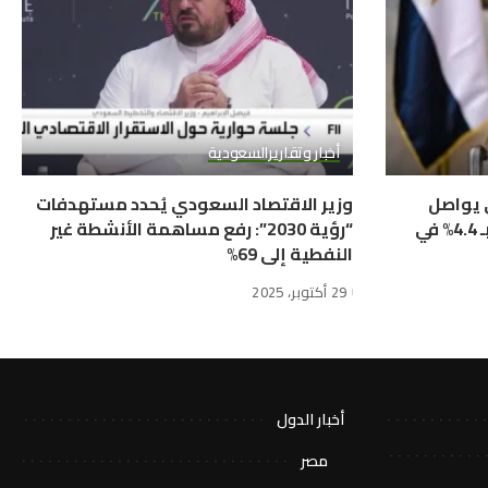
أخبار وتقارير
السعودية
ي يواصل
وزير الاقتصاد السعودي يُحدد مستهدفات
التحول الإيجابي ويحقق نمواً بـ 4.4% في
“رؤية 2030”: رفع مساهمة الأنشطة غير
النفطية إلى 69%
29 أكتوبر، 2025
أخبار الدول
مصر