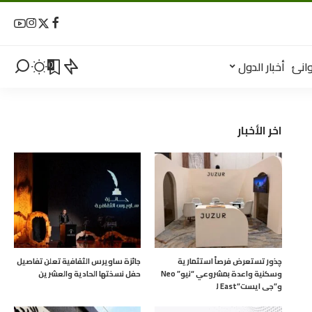
انئ
أخبار الدول
0
اخر الأخبار
چذور تستعرض فرصاً استثمارية
جائزة ساويرس الثقافية تعلن تفاصيل
وسكنية واعدة بمشروعي “نيو” Neo
حفل نسختها الحادية والعشرين
و”جى ايست”J East