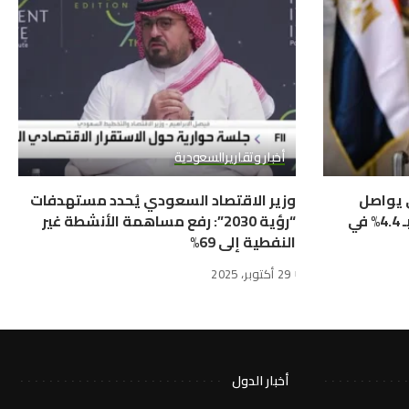
أخبار وتقارير
السعودية
ي يواصل
وزير الاقتصاد السعودي يُحدد مستهدفات
التحول الإيجابي ويحقق نمواً بـ 4.4% في
“رؤية 2030”: رفع مساهمة الأنشطة غير
النفطية إلى 69%
29 أكتوبر، 2025
أخبار الدول