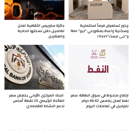
چذور تستعرض فرصاً استثمارية
جائزة ساويرس الثقافية تعلن
وسكنية واعدة بمشروعي “نيو” Neo
تفاصيل حفل نسختها الحادية
و”جى ايست”J East
والعشرين
ارتفاع ملحوظ في سوق الطاقة: سعر
البنك المركزي الأردني يخفض سعر
نفط عُمان يلامس 66.62 دولار
الفائدة الرئيسي 25 نقطة أساس
للبرميل في تعاملات اليوم
لدعم النشاط الاقتصادي