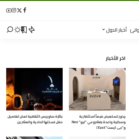
انئ
أخبار الدول
0
اخر الأخبار
چذور تستعرض فرصاً استثمارية
جائزة ساويرس الثقافية تعلن تفاصيل
وسكنية واعدة بمشروعي “نيو” Neo
حفل نسختها الحادية والعشرين
و”جى ايست”J East