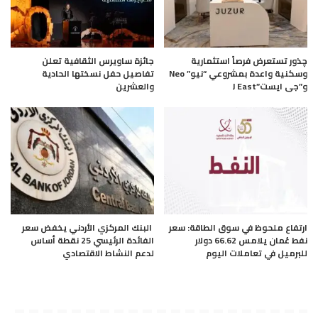
چذور تستعرض فرصاً استثمارية
جائزة ساويرس الثقافية تعلن
وسكنية واعدة بمشروعي “نيو” Neo
تفاصيل حفل نسختها الحادية
و”جى ايست”J East
والعشرين
ارتفاع ملحوظ في سوق الطاقة: سعر
البنك المركزي الأردني يخفض سعر
نفط عُمان يلامس 66.62 دولار
الفائدة الرئيسي 25 نقطة أساس
للبرميل في تعاملات اليوم
لدعم النشاط الاقتصادي