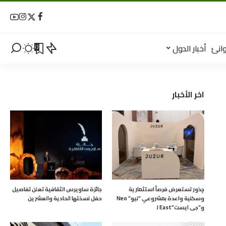
انئ
أخبار الدول
0
اخر الأخبار
چذور تستعرض فرصاً استثمارية
جائزة ساويرس الثقافية تعلن تفاصيل
وسكنية واعدة بمشروعي “نيو” Neo
حفل نسختها الحادية والعشرين
و”جى ايست”J East