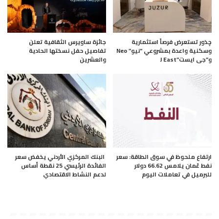
چذور تستعرض فرصاً استثمارية
جائزة ساويرس الثقافية تعلن
وسكنية واعدة بمشروعي “نيو” Neo
تفاصيل حفل نسختها الحادية
و”جى ايست”J East
والعشرين
ارتفاع ملحوظ في سوق الطاقة: سعر
البنك المركزي الأردني يخفض سعر
نفط عُمان يلامس 66.62 دولار
الفائدة الرئيسي 25 نقطة أساس
للبرميل في تعاملات اليوم
لدعم النشاط الاقتصادي