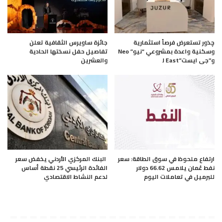
چذور تستعرض فرصاً استثمارية
جائزة ساويرس الثقافية تعلن
وسكنية واعدة بمشروعي “نيو” Neo
تفاصيل حفل نسختها الحادية
و”جى ايست”J East
والعشرين
ارتفاع ملحوظ في سوق الطاقة: سعر
البنك المركزي الأردني يخفض سعر
نفط عُمان يلامس 66.62 دولار
الفائدة الرئيسي 25 نقطة أساس
للبرميل في تعاملات اليوم
لدعم النشاط الاقتصادي