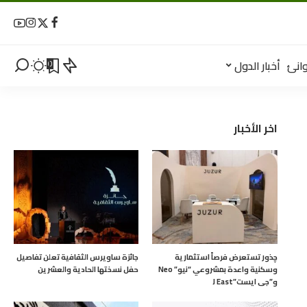
انئ
أخبار الدول
0
اخر الأخبار
چذور تستعرض فرصاً استثمارية
جائزة ساويرس الثقافية تعلن تفاصيل
وسكنية واعدة بمشروعي “نيو” Neo
حفل نسختها الحادية والعشرين
و”جى ايست”J East