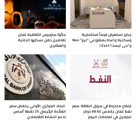
چذور تستعرض فرصاً استثمارية
جائزة ساويرس الثقافية تعلن
وسكنية واعدة بمشروعي “نيو” Neo
تفاصيل حفل نسختها الحادية
و”جى ايست”J East
والعشرين
ارتفاع ملحوظ في سوق الطاقة: سعر
البنك المركزي الأردني يخفض سعر
نفط عُمان يلامس 66.62 دولار
الفائدة الرئيسي 25 نقطة أساس
للبرميل في تعاملات اليوم
لدعم النشاط الاقتصادي