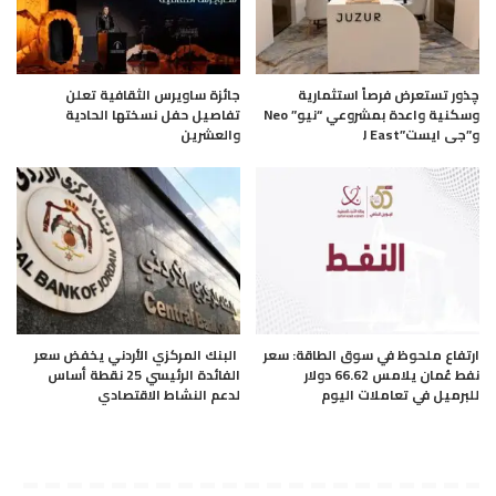
چذور تستعرض فرصاً استثمارية
جائزة ساويرس الثقافية تعلن
وسكنية واعدة بمشروعي “نيو” Neo
تفاصيل حفل نسختها الحادية
و”جى ايست”J East
والعشرين
ارتفاع ملحوظ في سوق الطاقة: سعر
البنك المركزي الأردني يخفض سعر
نفط عُمان يلامس 66.62 دولار
الفائدة الرئيسي 25 نقطة أساس
للبرميل في تعاملات اليوم
لدعم النشاط الاقتصادي