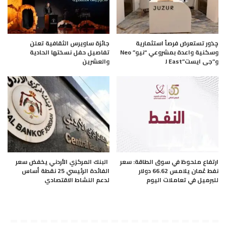
چذور تستعرض فرصاً استثمارية
جائزة ساويرس الثقافية تعلن
وسكنية واعدة بمشروعي “نيو” Neo
تفاصيل حفل نسختها الحادية
و”جى ايست”J East
والعشرين
ارتفاع ملحوظ في سوق الطاقة: سعر
البنك المركزي الأردني يخفض سعر
نفط عُمان يلامس 66.62 دولار
الفائدة الرئيسي 25 نقطة أساس
للبرميل في تعاملات اليوم
لدعم النشاط الاقتصادي