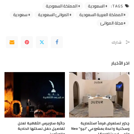
السعودية
المملكة السعودية
TAGS:
المملكة العربية السعودية
الموانئ السعودية
سعودية
مجلة الموانئ
شارك
اخر الأخبار
چذور تستعرض فرصاً استثمارية
جائزة ساويرس الثقافية تعلن
وسكنية واعدة بمشروعي “نيو” Neo
تفاصيل حفل نسختها الحادية
و”جى ايست”J East
والعشرين