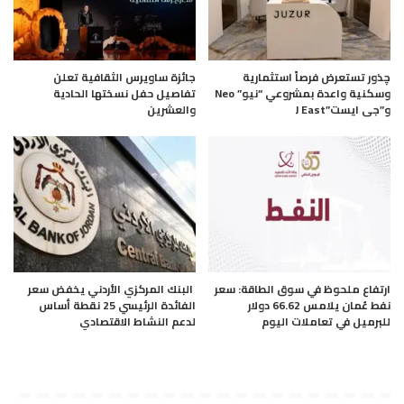
چذور تستعرض فرصاً استثمارية
جائزة ساويرس الثقافية تعلن
وسكنية واعدة بمشروعي “نيو” Neo
تفاصيل حفل نسختها الحادية
و”جى ايست”J East
والعشرين
ارتفاع ملحوظ في سوق الطاقة: سعر
البنك المركزي الأردني يخفض سعر
نفط عُمان يلامس 66.62 دولار
الفائدة الرئيسي 25 نقطة أساس
للبرميل في تعاملات اليوم
لدعم النشاط الاقتصادي