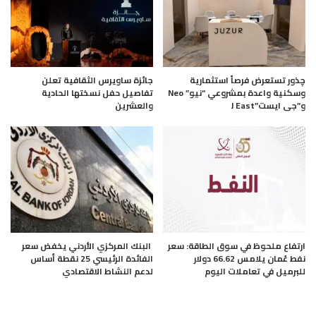
چذور تستعرض فرصاً استثمارية
جائزة ساويرس الثقافية تعلن
وسكنية واعدة بمشروعي “نيو” Neo
تفاصيل حفل نسختها الحادية
و”جى ايست”J East
والعشرين
ارتفاع ملحوظ في سوق الطاقة: سعر
البنك المركزي الأردني يخفض سعر
نفط عُمان يلامس 66.62 دولار
الفائدة الرئيسي 25 نقطة أساس
للبرميل في تعاملات اليوم
لدعم النشاط الاقتصادي