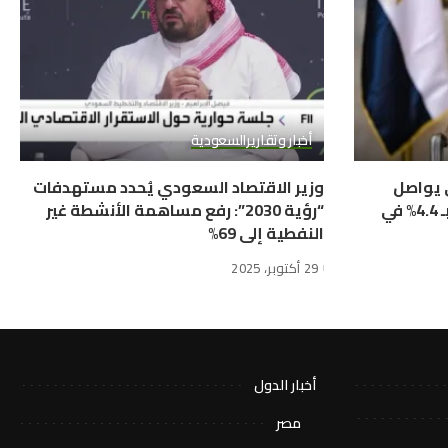
أخبار وتقارير
السعودية
ي يواصل
وزير الاقتصاد السعودي يُحدد مستهدفات
التحول الإيجابي ويحقق نمواً بـ 4.4% في
“رؤية 2030”: رفع مساهمة الأنشطة غير
النفطية إلى 69%
29 أكتوبر، 2025
أخبار الدول
مصر