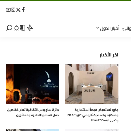
انئ
أخبار الدول
0
اخر الأخبار
چذور تستعرض فرصاً استثمارية
جائزة ساويرس الثقافية تعلن تفاصيل
وسكنية واعدة بمشروعي “نيو” Neo
حفل نسختها الحادية والعشرين
و”جى ايست”J East