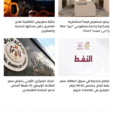
چذور تستعرض فرصاً استثمارية
جائزة ساويرس الثقافية تعلن
وسكنية واعدة بمشروعي “نيو” Neo
تفاصيل حفل نسختها الحادية
و”جى ايست”J East
والعشرين
ارتفاع ملحوظ في سوق الطاقة: سعر
البنك المركزي الأردني يخفض سعر
نفط عُمان يلامس 66.62 دولار
الفائدة الرئيسي 25 نقطة أساس
للبرميل في تعاملات اليوم
لدعم النشاط الاقتصادي