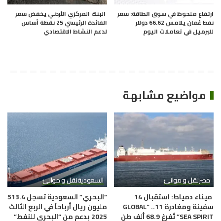
ارتفاع ملحوظ في سوق الطاقة: سعر
البنك المركزي الأردني يخفض سعر
نفط عُمان يلامس 66.62 دولار
الفائدة الرئيسي 25 نقطة أساس
للبرميل في تعاملات اليوم
لدعم النشاط الاقتصادي
مواضيع مشابهة
مصر
نقل و موانئ
السعودية
نقل و موانئ
ميناء دمياط: استقبال 14
“البحري” السعودية تسجل 513.4
سفينة ومغادرة 11.. “GLOBAL
مليون ريال أرباحاً في الربع الثالث
SEA SPIRIT” تُفرغ 68.9 ألف طن
2025 بدعم من “البحري للنفط”