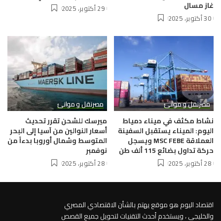
غاز مسال
29 أكتوبر، 2025
30 أكتوبر، 2025
مصر
نقل و موانئ
مصر
نقل و موانئ
نشاط مكثف في ميناء دمياط
ميرسك للشحن تقرر تحديث
اليوم: الميناء يستقبل السفينة
أسعار النوالين من آسيا إلى البحر
العملاقة MSC FEBE ويسجل
المتوسط وشمال أوروبا بدءاً من
حركة تداول بضائع 115 ألف طن
نوفمبر
28 أكتوبر، 2025
28 أكتوبر، 2025
اقتصاد اليوم هو موقع يهتم بالشأن الاقتصادي المصري
والخليجي ، ويستخدم أحدث التقنيات لتحويل جميع القصص