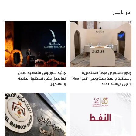
اخر الأخبار
چذور تستعرض فرصاً استثمارية
جائزة ساويرس الثقافية تعلن
وسكنية واعدة بمشروعي “نيو” Neo
تفاصيل حفل نسختها الحادية
و”جى ايست”J East
والعشرين