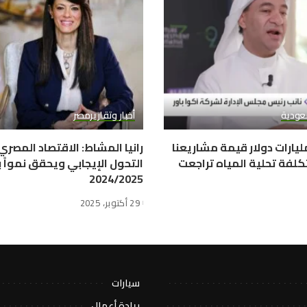
عودية
أخبار وتقارير
مصر
وا باور: 10 مليارات دولار قيمة مشاريعنا
رانيا المشاط: الاقتصاد المصر
كلفة تحلية المياه تراجعت
2024/2025
29 أكتوبر، 2025
سيارات
ريادة أعمال