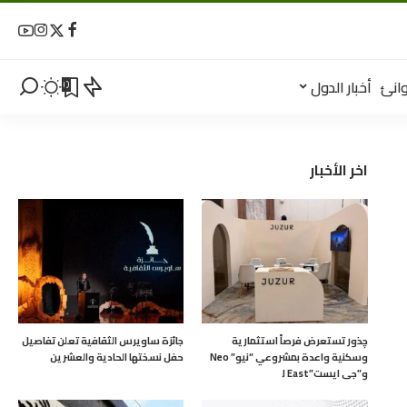
انئ
أخبار الدول
0
اخر الأخبار
چذور تستعرض فرصاً استثمارية
جائزة ساويرس الثقافية تعلن تفاصيل
وسكنية واعدة بمشروعي “نيو” Neo
حفل نسختها الحادية والعشرين
و”جى ايست”J East