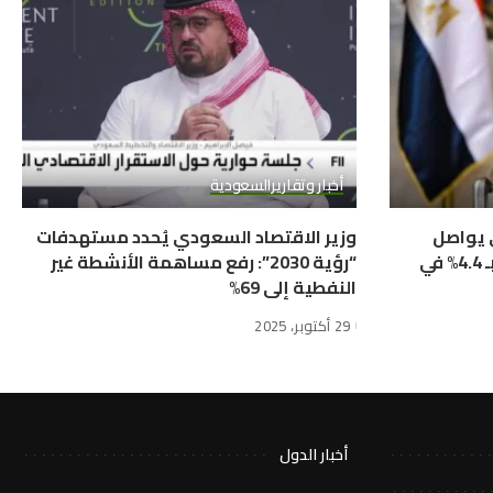
أخبار وتقارير
السعودية
ي يواصل
وزير الاقتصاد السعودي يُحدد مستهدفات
التحول الإيجابي ويحقق نمواً بـ 4.4% في
“رؤية 2030”: رفع مساهمة الأنشطة غير
النفطية إلى 69%
29 أكتوبر، 2025
أخبار الدول