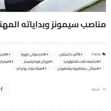
مناصب سيمونز وبداياته المهن
#ألارد كاستيلين
#اكبر موانئ اوروبا
#البحر
TAGS:
#جامعة دلفت للتكنولوجيا
#رويال فولكرفيسلز
#فيفيان
#مينائى سنغافورة وشنغهاى
#هيئة ميتاء روتردام
شارك