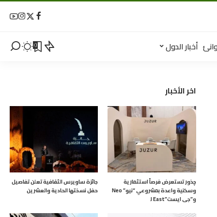
انئ
أخبار الدول
0
اخر الأخبار
چذور تستعرض فرصاً استثمارية
جائزة ساويرس الثقافية تعلن تفاصيل
وسكنية واعدة بمشروعي “نيو” Neo
حفل نسختها الحادية والعشرين
و”جى ايست”J East